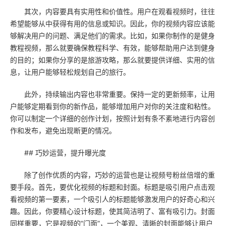
其次，内容要具有实用性和价值性。用户在观看视频时，往往
希望能够从中获得有用的信息或知识。因此，你的视频内容应该能
够解决用户的问题、满足他们的需求。比如，如果你制作的是健身
教程视频，那么就要确保教程科学、有效，能够帮助用户达到健身
的目的；如果你分享的是旅游攻略，那么就要提供详细、实用的信
息，让用户能够轻松规划自己的旅行。
此外，持续输出内容也非常重要。保持一定的更新频率，让用
户能够定期看到你的新作品，能够增加用户对你的关注度和粘性。
你可以制定一个详细的创作计划，按照计划有条不紊地进行内容创
作和发布，避免出现断更的情况。
## 巧妙运营，提升曝光度
除了创作优质的内容，巧妙的运营也是让视频号粉丝倍增的重
要手段。首先，要优化视频的标题和封面。标题是吸引用户点击观
看视频的第一要素，一个吸引人的标题能够激发用户的好奇心和兴
趣。因此，你要精心设计标题，使其简洁明了、富有吸引力。封面
同样重要，它是视频的“门面”，一个美观、清晰的封面能够让用户