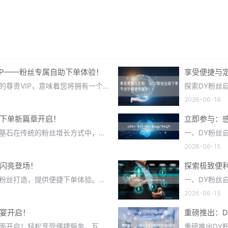
IP——粉丝专属自助下单体验！
享受便捷与
尊贵身份，从这一刻开始成为DY平台的尊贵VIP，意味着您将拥有一个独特的身份标识，这不仅仅是一个简单...
2026-06-16
助下单新篇章开启！
立即参与：
一、个性化需求：DY粉丝自助下单的基石在传统的粉丝增长方式中，创作者往往面临选择有限、效果难以预测等...
2026-06-15
台闪亮登场！
探索极致便
DY全新自助下单平台震撼登场，专为粉丝打造，提供便捷下单体验。全新功能，高效服务，让您的每一次下单都...
2026-06-15
盛宴开启！
重磅推出：
探索DY粉丝新体验，自助下单功能全面开启！轻松享受便捷服务，互动增长新途径，更有平台专属福利等你来领...