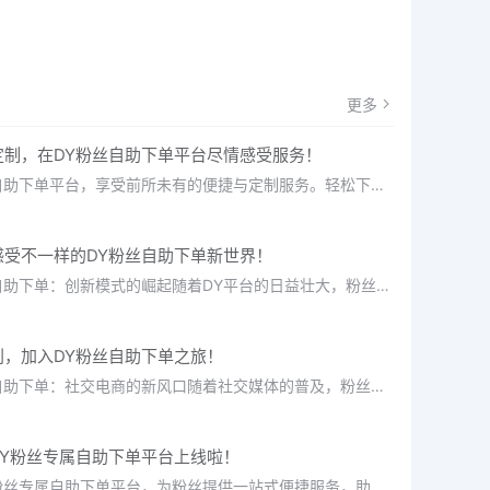
更多
定制，在DY粉丝自助下单平台尽情感受服务！
探索DY粉丝自助下单平台，享受前所未有的便捷与定制服务。轻松下单，快速提升粉丝数量，实现高效互动，让...
感受不一样的DY粉丝自助下单新世界！
一、DY粉丝自助下单：创新模式的崛起随着DY平台的日益壮大，粉丝经济逐渐成为推动内容创作的重要力量。...
利，加入DY粉丝自助下单之旅！
一、DY粉丝自助下单：社交电商的新风口随着社交媒体的普及，粉丝经济逐渐成为推动消费增长的重要力量。D...
DY粉丝专属自助下单平台上线啦！
重磅推出DY粉丝专属自助下单平台，为粉丝提供一站式便捷服务，助力账号高效增长，开启粉丝经济新篇章！快...