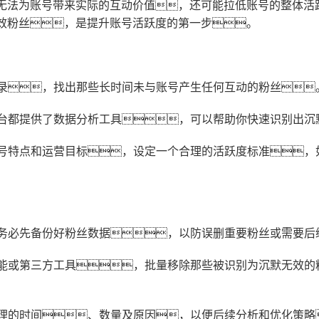
无法为账号带来实际的互动价值，还可能拉低账号的整体活
效粉丝，是提升账号活跃度的第一步。
记录，找出那些长时间未与账号产生任何互动的粉丝
平台都提供了数据分析工具，可以帮助你快速识别出沉
的账号特点和运营目标，设定一个合理的活跃度标准
，务必先备份好粉丝数据，以防误删重要粉丝或需要后
的功能或第三方工具，批量移除那些被识别为沉默无效
清理的时间、数量及原因，以便后续分析和优化策略