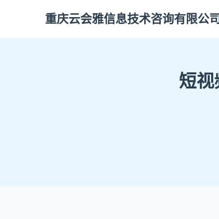
重庆云会雅信息技术咨询有限公
短视