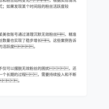
标和粉丝结构变化，根据实际情况
式；如果发现某个时间段的粉丝活跃度较
某美妆账号通过清理沉默无效粉丝、精准
丝数量也实现了稳步增长。这些案例告诉
的活跃度。
不仅可以摆脱无效粉丝的困扰，还
一个长期的过程，需要持续投入和不断
。