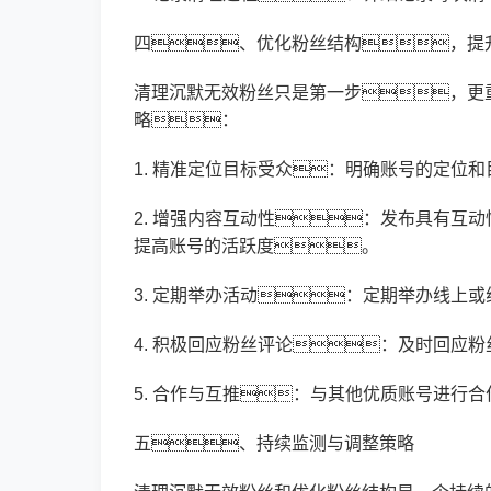
四、优化粉丝结构，提
清理沉默无效粉丝只是第一步，更
略：
1. 精准定位目标受众：明确账号的定
2. 增强内容互动性：发布具有
提高账号的活跃度。
3. 定期举办活动：定期举办线上
4. 积极回应粉丝评论：及时回
5. 合作与互推：与其他优质账号进行
五、持续监测与调整策略