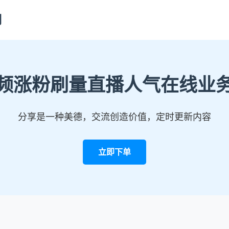
司
频涨粉刷量直播人气在线业
分享是一种美德，交流创造价值，定时更新内容
立即下单