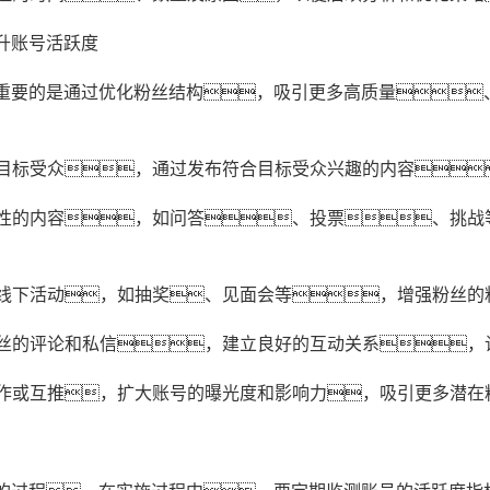
升账号活跃度
重要的是通过优化粉丝结构，吸引更多高质量
位和目标受众，通过发布符合目标受众兴趣的内容
互动性的内容，如问答、投票、挑
或线下活动，如抽奖、见面会等，增强粉丝
应粉丝的评论和私信，建立良好的互动关系
合作或互推，扩大账号的曝光度和影响力，吸引更多潜在