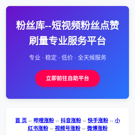
粉丝库--短视频粉丝点赞
刷量专业服务平台
专业 · 稳定 · 低价 · 全天候服务
立即前往自助平台
首 页
--
哔哩涨粉
--
抖音涨粉
--
快手涨粉
--
小
红书涨粉
--
视频号涨粉
--
微博涨粉