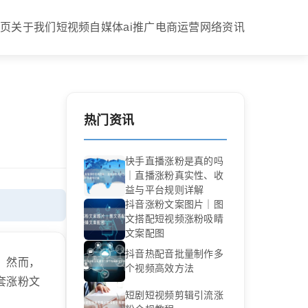
首页
关于我们
短视频
自媒体
ai推广
电商运营
网络资讯
热门资讯
快手直播涨粉是真的吗
｜直播涨粉真实性、收
益与平台规则详解
抖音涨粉文案图片｜图
文搭配短视频涨粉吸睛
文案配图
抖音热配音批量制作多
。然而，
个视频高效方法
套涨粉文
短剧短视频剪辑引流涨