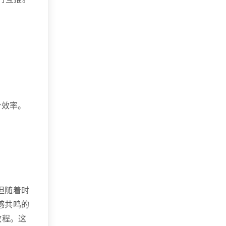
。
粉效率。
但随着时
感共鸣的
教程。这