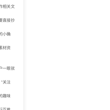
作相关文
要直接抄
的小确
素材资
户一眼就
“关注
的趣味
行互推。