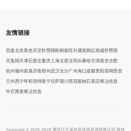
友情链接
百度
北京
黑色天空秒赞网
粉刷客
旺升建筑
网红商城
秒赞网
天兔网
天津
石家庄
重庆
上海
太原
沈阳
长春
哈尔滨
南京
合肥
杭州
福州
南昌
济南
郑州
武汉
长沙
广州
海口
成都
贵阳
昆明
西安
兰州
西宁
呼和浩特
南宁
拉萨
银川
西双版纳
石家庄
唯沾信息
中式推拿
唯沾信息
Copyright © 2026-2028 重庆凡兮溪信息技术咨询有限公司 版权