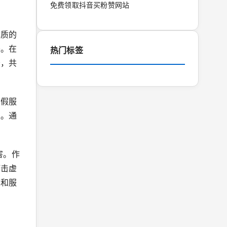
免费领取抖音买粉赞网站
优质的
惑。在
热门标签
务，共
虚假服
性。通
害。作
打击虚
容和服