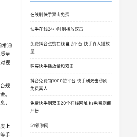
在线刷快手双击免费
快手在线24小时刷播放双击
免费抖音点赞在线自助平台 快手真人播放
通常通
量
的质量
户对视
购买快手播放量和双击
抖音免费领1000赞平台 快手刷双击秒刷
平台规
免费真人
资金。
信息，
免费快手刷双击20个在线网址 ks免费刷僵
尸粉
51领啦网
程度上
量等手