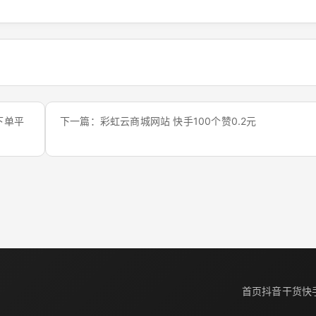
下单平
下一篇：彩虹云商城网站 快手100个赞0.2元
首页
抖音干货
快