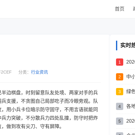
首页
实时
20
1
2CEF
分类：
行业资讯
中
2
绿
3
己半边棋盘，时刻留意队友处境、两家对手的兵
调兵支援，不贪图自己局部吃子而冷眼旁观。队
各
4
攻，用小兵卡位暗示防守固守，不用言语就能同
中兵力突破，不分散兵力四处乱撞，防守时把炸
2
5
位，做到攻有尖刀、守有屏障。