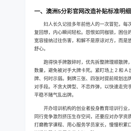
一、澳洲5分彩官网改造补贴标准明细
妇人长久记挂多年前他人的一次冒犯，每
复回想，内心瞬间轻松。怨恨如同枷锁，困住
宽容接纳过往伤害，和解不是原谅对方，而是
舒心。
跑得快手牌散碎时，优先拆整牌理顺散牌
数量，避免被对手大牌卡死。紧盯场上 2 和 
牌、何时示弱。剩牌三张、四张时提前规划出
对手段。不贪大牌型、不恋炸弹，以快速走完
平稳不赌气乱出牌。
开办培训机构的创业者投身教育培训行业
同行竞争激烈挤压生存空间，还要应对办学资
打磨教学课程、用心服务学员家长，慢慢积累