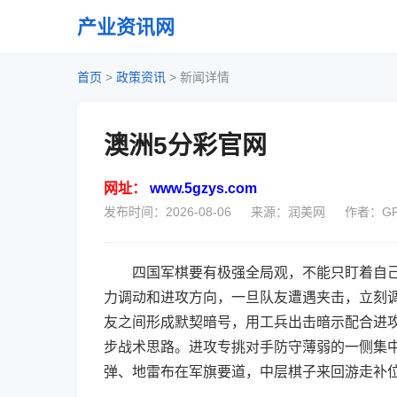
产业资讯网
首页
>
政策资讯
>
新闻详情
澳洲5分彩官网
网址：
www.5gzys.com
发布时间：2026-08-06
来源：润美网
作者：GF
四国军棋要有极强全局观，不能只盯着自
力调动和进攻方向，一旦队友遭遇夹击，立刻
友之间形成默契暗号，用工兵出击暗示配合进
步战术思路。进攻专挑对手防守薄弱的一侧集
弹、地雷布在军旗要道，中层棋子来回游走补