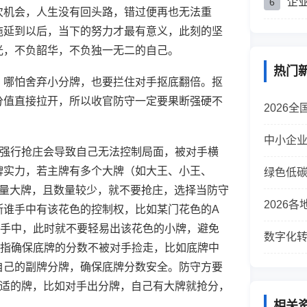
企
6
次机会，人生没有回头路，错过便再也无法重
拖延到以后，当下的努力才最有意义，此刻的坚
光，不负韶华，不负独一无二的自己。
热门
，哪怕舍弃小分牌，也要拦住对手抠底翻倍。抠
分值直接拉开，所以收官防守一定要果断强硬不
2026
中小企
庄，强行抢庄会导致自己无法控制局面，被对手横
牌实力，若主牌有多个大牌（如大王、小王、
绿色低
少量大牌，且数量较少，就不要抢庄，选择当防守
2026
断谁手中有该花色的控制权，比如某门花色的A
手手中，此时就不要轻易出该花色的小牌，避免
数字化
是指确保底牌的分数不被对手捡走，比如底牌中
自己的副牌分牌，确保底牌分数安全。防守方要
合适的牌，比如对手出分牌，自己有大牌就抢分，
相关