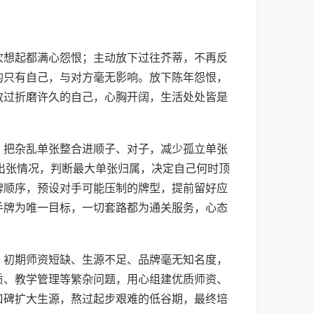
次想起都满心怨恨；主动放下过往芥蒂，不再反
的只有自己，与对方毫无影响。放下陈年怨恨，
放过折磨许久的自己，心胸开阔，生活处处皆是
，把杂乱单张整合进顺子、对子，减少孤立单张
A 出张情况，判断最大单张归属，决定自己何时顶
牌顺序，预设对手可能压制的牌型，提前留好应
手牌为唯一目标，一切套路都为通关服务，心态
，初期师资短缺、生源不足、品牌毫无知名度，
质、教学管理等繁杂问题，用心组建优质师资、
口碑扩大生源，熬过起步艰难的低谷期，最终培