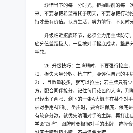
珍惜当下的每一分时光，把握眼前的每一
来。不要总把希望寄托于明天，不要总把行动
持才最有价值。认真生活，努力前行，不负时
升级临近抠底环节，必须全力用主牌防守
底分值差距极大，一旦被对手抠底成功，整局
手软。
26. 升级技巧：主牌弱时，不要强行抢
扫，损失大量分数。抢庄前，要评估自己的主
2），且数量较多，就可以抢庄；若主牌只有
方，配合同伴抢分。记住每门花色的大牌，判
已经出了两张，剩下的一张A大概率在某个对
被对手用A压制。坐庄时，要合理保底，保底
有较多分数，就优先清理对手的主牌，再打出
学会“跟牌”，跟牌时要根据对手的出牌，选择
没有大牌就垫小牌，不要浪费大牌。