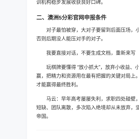
训机构稳步发展收获良好口碑。
二、澳洲5分彩官网申报条件
对子最怕被穿，大对子要留到后面压场，
否则后期没人能压对手的对子。
我要直接对话，不要生成文档，重新来写
玩棋牌要懂得 “放小抓大”，放弃小收益
赢，把精力和资源用在最有把握的关键对局上
才能赢得最终胜利。
马云：早年高考屡屡失利，求职四处碰壁
短缺、团队离散，多次陷入绝境却从未放弃，
帝国。